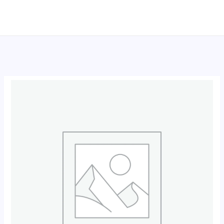
跳
至
内
容