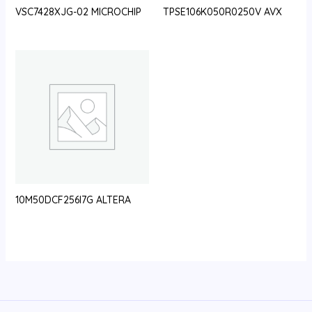
VSC7428XJG-02 MICROCHIP
TPSE106K050R0250V AVX
10M50DCF256I7G ALTERA