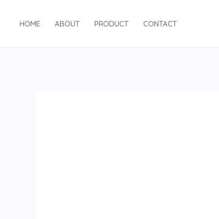
跳
至
HOME
ABOUT
PRODUCT
CONTACT
内
容