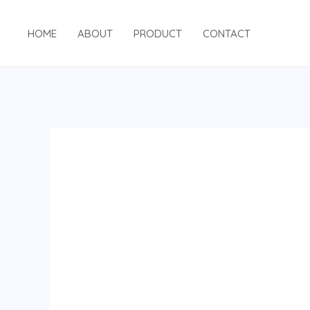
跳
至
HOME
ABOUT
PRODUCT
CONTACT
内
容