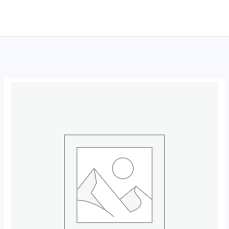
跳
至
内
容