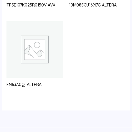
TPSE107K025R0150V AVX
10M08SCU169I7G ALTERA
EN63A0QI ALTERA