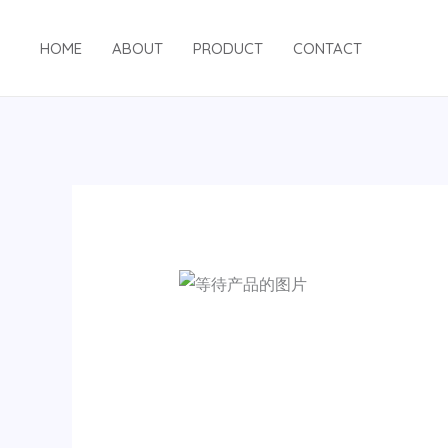
跳
至
HOME
ABOUT
PRODUCT
CONTACT
内
容