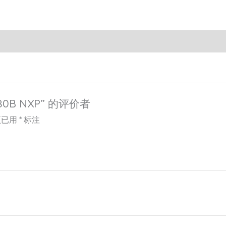
0B NXP” 的评价者
项已用
*
标注