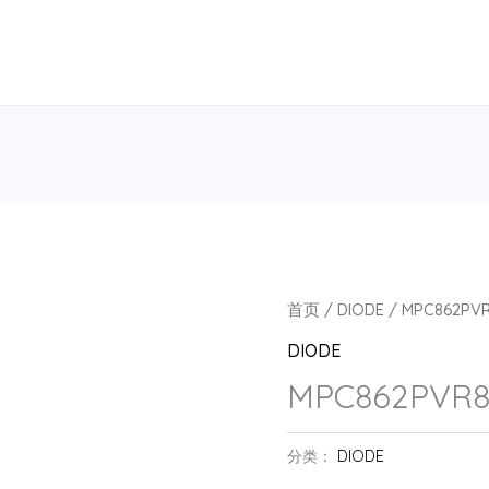
首页
/
DIODE
/ MPC862PVR
DIODE
MPC862PVR8
分类：
DIODE