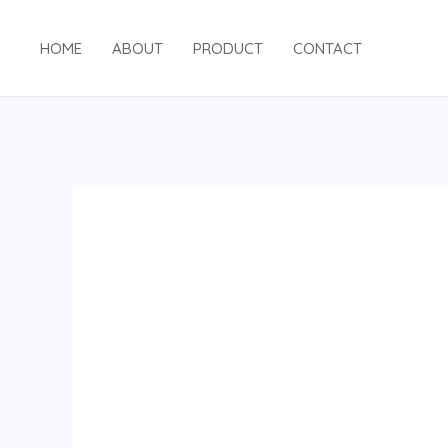
跳
至
HOME
ABOUT
PRODUCT
CONTACT
内
容