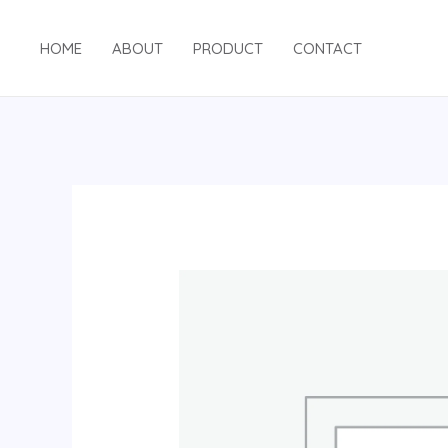
跳
至
HOME
ABOUT
PRODUCT
CONTACT
内
容