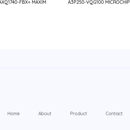
AXQ1740-FBX+ MAXIM
A3P250-VQG100 MICROCHIP
Home
About
Product
Contact