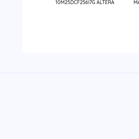
10M25DCF256I7G ALTERA
M