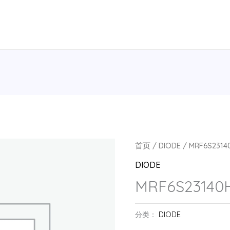
首页
/
DIODE
/ MRF6S23140
DIODE
MRF6S23140H
分类：
DIODE