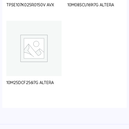
TPSE107K025R0150V AVX
10M08SCU169I7G ALTERA
10M25DCF256I7G ALTERA