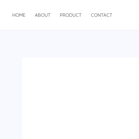
跳
至
HOME
ABOUT
PRODUCT
CONTACT
内
容