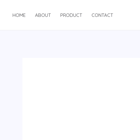
跳
至
HOME
ABOUT
PRODUCT
CONTACT
内
容