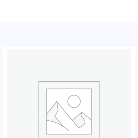
跳
至
内
容