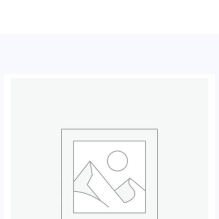
跳
至
内
容