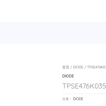
首页
/
DIODE
/ TPSE476K0
DIODE
TPSE476K03
分类：
DIODE