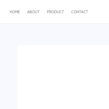
跳
至
HOME
ABOUT
PRODUCT
CONTACT
内
容