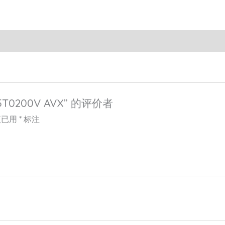
T0200V AVX” 的评价者
项已用
*
标注