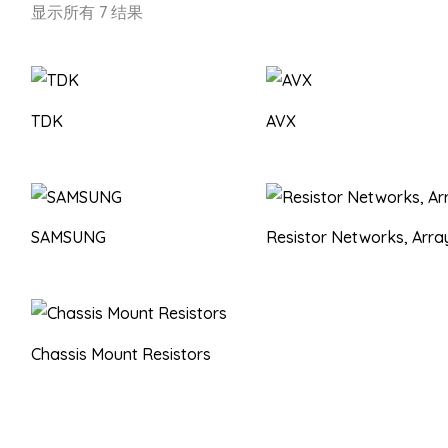
按
显示所有 7 结果
最
新
内
容
排
序
TDK
AVX
SAMSUNG
Resistor Networks, Arra
Chassis Mount Resistors