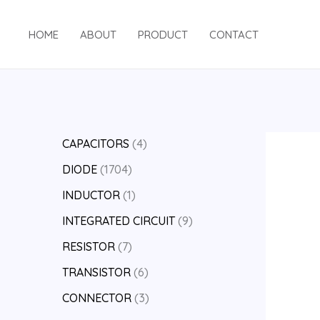
跳
至
HOME
ABOUT
PRODUCT
CONTACT
内
容
4
CAPACITORS
4
个
1
DIODE
1704
产
7
1
INDUCTOR
1
品
0
个
9
INTEGRATED CIRCUIT
9
4
产
个
7
RESISTOR
7
个
品
产
个
6
TRANSISTOR
6
产
品
产
个
3
CONNECTOR
3
品
品
产