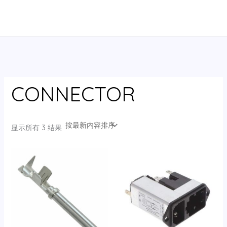
跳
至
内
容
CONNECTOR
按
显示所有 3 结果
最
新
内
容
排
序