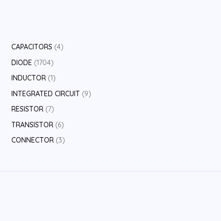
4
CAPACITORS
4
个
1
DIODE
1704
产
7
1
INDUCTOR
1
品
0
个
9
INTEGRATED CIRCUIT
9
4
产
个
7
RESISTOR
7
个
品
产
个
6
TRANSISTOR
6
产
品
产
个
3
CONNECTOR
3
品
品
产
个
品
产
品