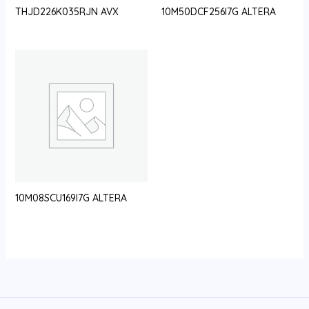
THJD226K035RJN AVX
10M50DCF256I7G ALTERA
10M08SCU169I7G ALTERA