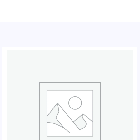
跳
至
内
容