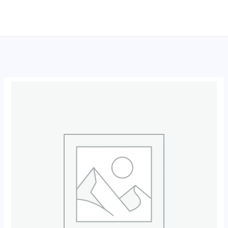
跳
至
内
容