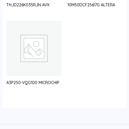
THJD226K035RJN AVX
10M50DCF256I7G ALTERA
A3P250-VQG100 MICROCHIP