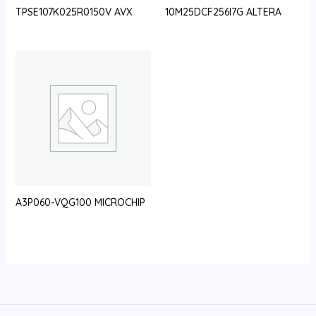
TPSE107K025R0150V AVX
10M25DCF256I7G ALTERA
A3P060-VQG100 MICROCHIP