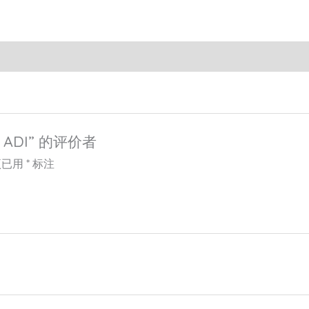
 ADI” 的评价者
项已用
*
标注