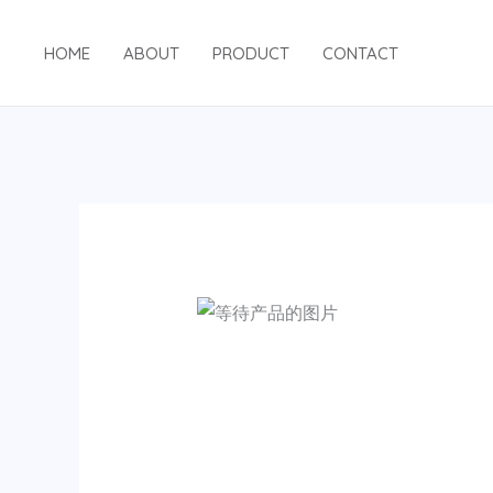
跳
至
HOME
ABOUT
PRODUCT
CONTACT
内
容