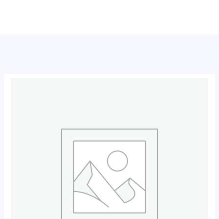
跳
至
内
容