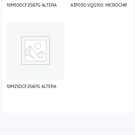
10M50DCF256I7G ALTERA
A3P030-VQG100. MICROCHIP
10M25DCF256I7G ALTERA