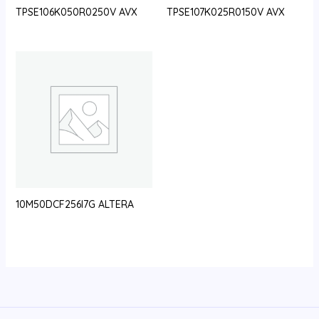
TPSE106K050R0250V AVX
TPSE107K025R0150V AVX
10M50DCF256I7G ALTERA