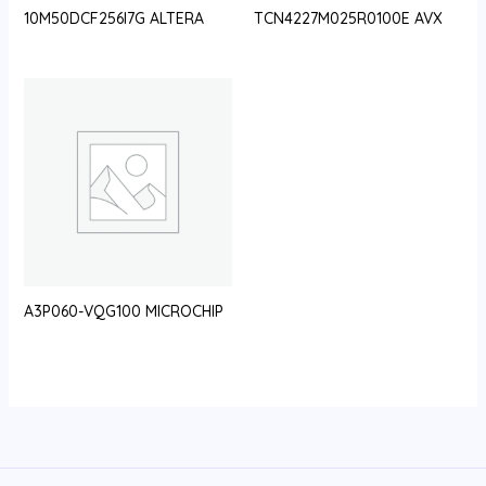
10M50DCF256I7G ALTERA
TCN4227M025R0100E AVX
A3P060-VQG100 MICROCHIP