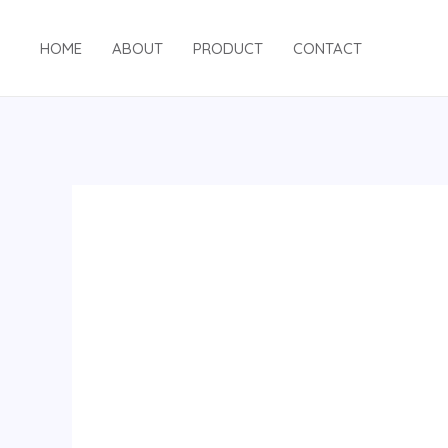
跳
至
HOME
ABOUT
PRODUCT
CONTACT
内
容