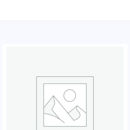
跳
至
内
容