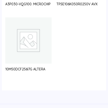
A3P030-VQG100. MICROCHIP
TPSE106K050R0250V AVX
10M50DCF256I7G ALTERA