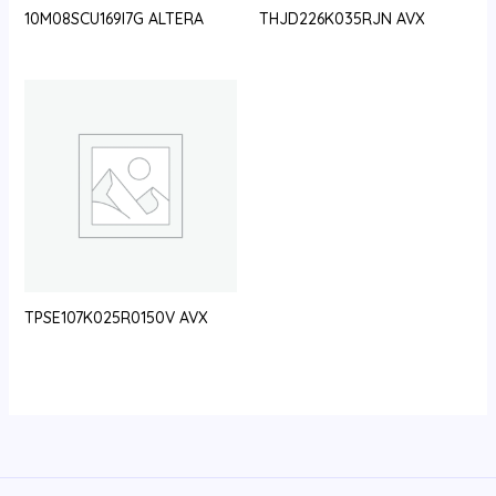
10M08SCU169I7G ALTERA
THJD226K035RJN AVX
TPSE107K025R0150V AVX