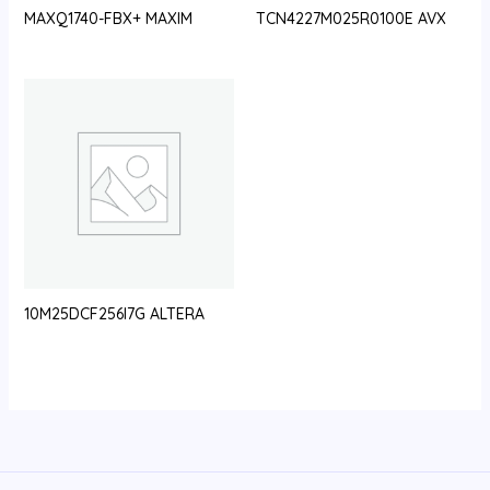
MAXQ1740-FBX+ MAXIM
TCN4227M025R0100E AVX
10M25DCF256I7G ALTERA