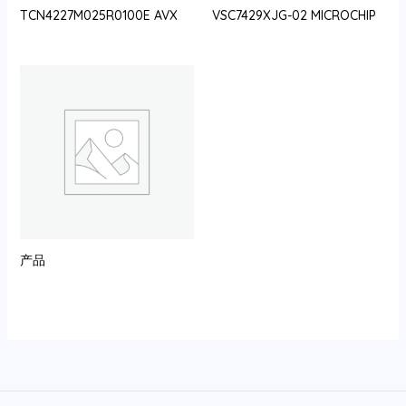
TCN4227M025R0100E AVX
VSC7429XJG-02 MICROCHIP
产品