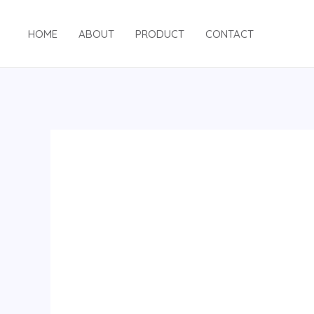
跳
至
HOME
ABOUT
PRODUCT
CONTACT
内
容