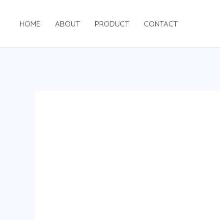
跳
至
HOME
ABOUT
PRODUCT
CONTACT
内
容