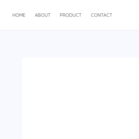
跳
至
HOME
ABOUT
PRODUCT
CONTACT
内
容