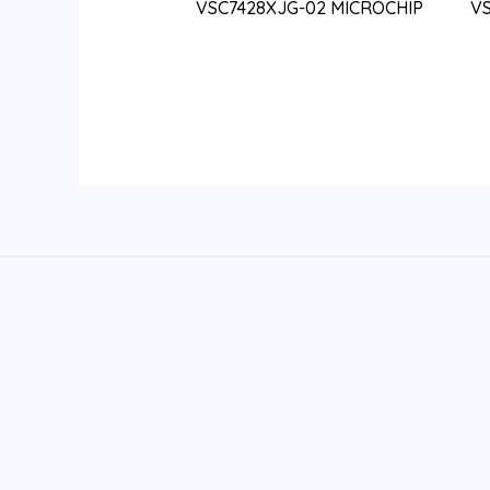
VSC7428XJG-02 MICROCHIP
V