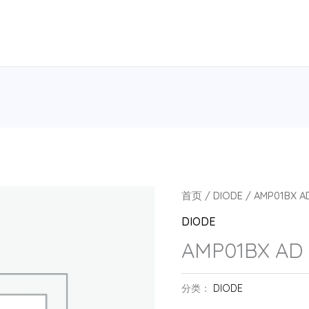
首页
/
DIODE
/ AMP01BX A
DIODE
AMP01BX AD
分类：
DIODE