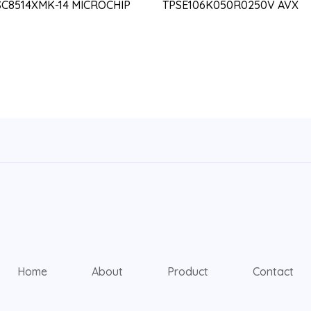
SC8514XMK-14 MICROCHIP
TPSE106K050R0250V AVX
Home
About
Product
Contact