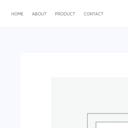
跳
至
HOME
ABOUT
PRODUCT
CONTACT
内
容