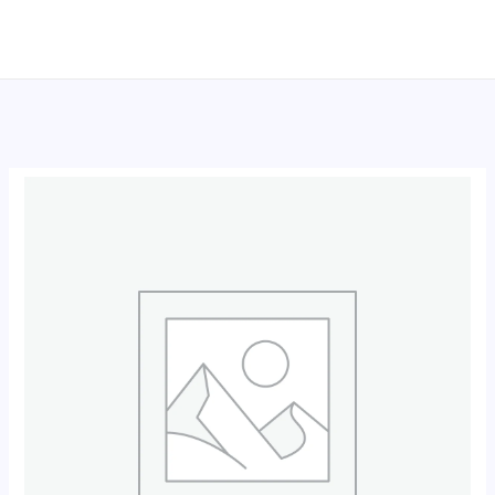
跳
至
内
容