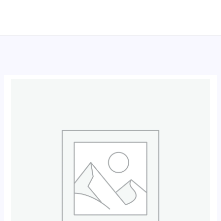
跳
至
内
容