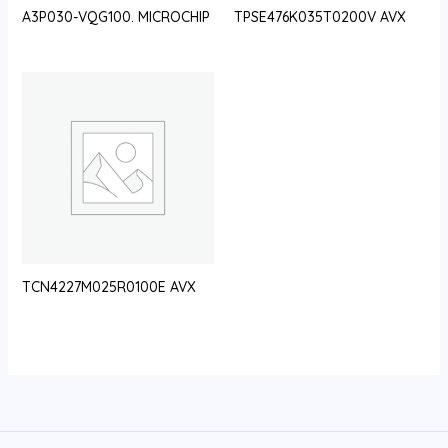
A3P030-VQG100. MICROCHIP
TPSE476K035T0200V AVX
TCN4227M025R0100E AVX