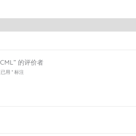
 CML” 的评价者
项已用
*
标注