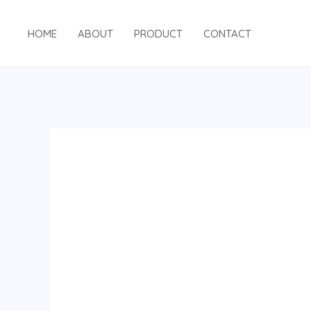
跳
至
HOME
ABOUT
PRODUCT
CONTACT
内
容