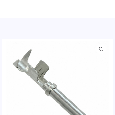
跳
至
内
容