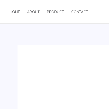
跳
至
HOME
ABOUT
PRODUCT
CONTACT
内
容