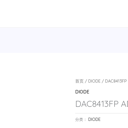
首页
/
DIODE
/ DAC8413FP 
DIODE
DAC8413FP A
分类：
DIODE