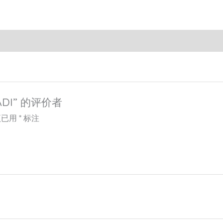
ADI” 的评价者
项已用
*
标注