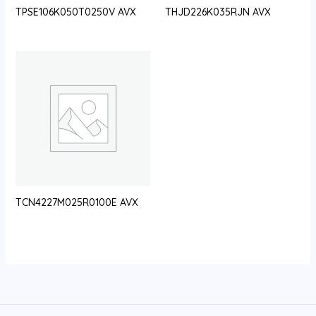
TPSE106K050T0250V AVX
THJD226K035RJN AVX
TCN4227M025R0100E AVX