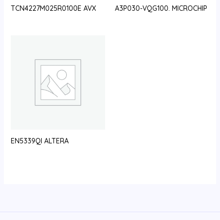
TCN4227M025R0100E AVX
A3P030-VQG100. MICROCHIP
EN5339QI ALTERA