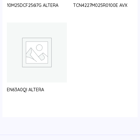
10M25DCF256I7G ALTERA
TCN4227M025R0100E AVX
EN63A0QI ALTERA