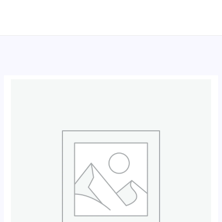
跳
至
内
容