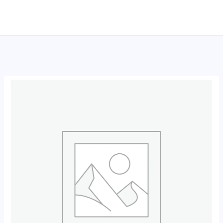
跳
至
内
容