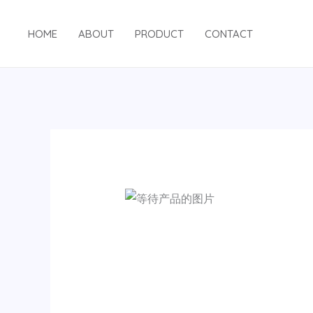
跳
至
HOME
ABOUT
PRODUCT
CONTACT
内
容