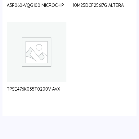
A3P060-VQG100 MICROCHIP
10M25DCF256I7G ALTERA
TPSE476K035T0200V AVX