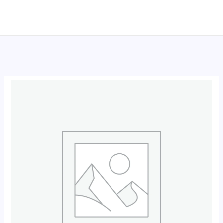
跳
至
内
容