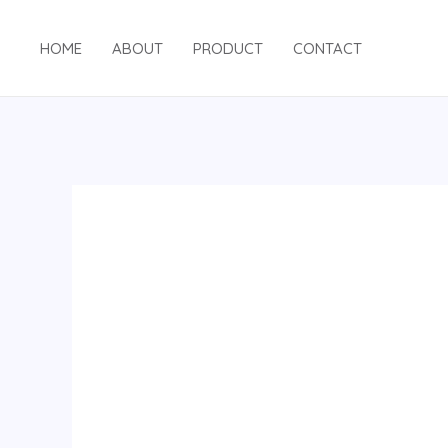
跳
至
HOME
ABOUT
PRODUCT
CONTACT
内
容