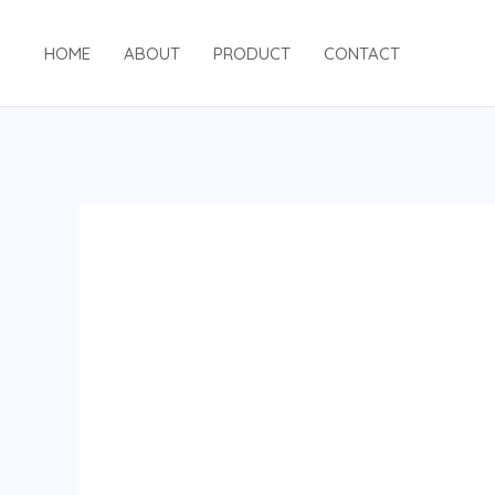
跳
至
HOME
ABOUT
PRODUCT
CONTACT
内
容