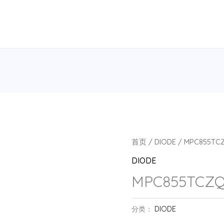
首页
/
DIODE
/ MPC855TC
DIODE
MPC855TCZQ
分类：
DIODE